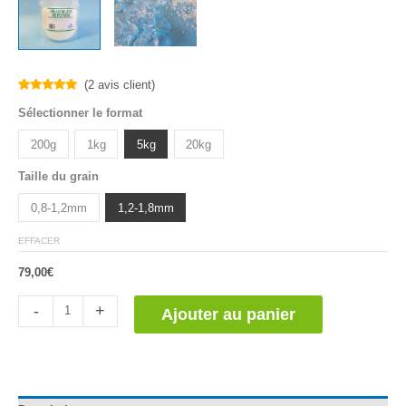
(
2
avis client)
Noté
2
5.00
Sélectionner le format
sur 5
basé sur
notations
200g
1kg
5kg
20kg
client
Taille du grain
0,8-1,2mm
1,2-1,8mm
EFFACER
79,00
€
quantité
-
+
Ajouter au panier
de
Poliacrilato
de
Potasio