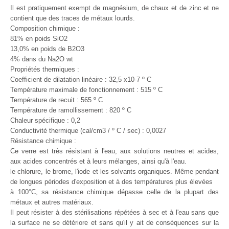
Il est pratiquement exempt de magnésium, de chaux et de zinc et ne
contient que des traces de métaux lourds.
Composition chimique :
81% en poids SiO2
13,0% en poids de B2O3
4% dans du Na2O wt
Propriétés thermiques :
Coefficient de dilatation linéaire : 32,5 x10-7 º C
Température maximale de fonctionnement : 515 º C
Température de recuit : 565 º C
Température de ramollissement : 820 º C
Chaleur spécifique : 0,2
Conductivité thermique (cal/cm3 / º C / sec) : 0,0027
Résistance chimique :
Ce verre est très résistant à l'eau, aux solutions neutres et acides,
aux acides concentrés et à leurs mélanges, ainsi qu'à l'eau.
le chlorure, le brome, l'iode et les solvants organiques. Même pendant
de longues périodes d'exposition et à des températures plus élevées
à 100°C, sa résistance chimique dépasse celle de la plupart des
métaux et autres matériaux.
Il peut résister à des stérilisations répétées à sec et à l'eau sans que
la surface ne se détériore et sans qu'il y ait de conséquences sur la