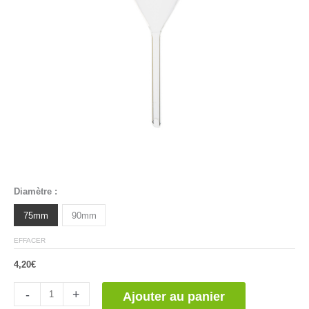
Diamètre :
75mm
90mm
EFFACER
4,20
€
quantité
-
+
Ajouter au panier
de