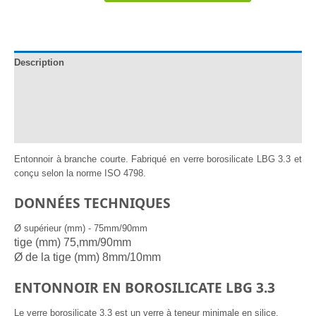
Embudo
Vidrio
Borosilicato
LBG
Description
3.3
Documentation
Informations complémentaires
Avis (0)
Entonnoir à branche courte. Fabriqué en verre borosilicate LBG 3.3 et
conçu selon la norme ISO 4798.
DONNÉES TECHNIQUES
Ø supérieur (mm) - 75mm/90mm
tige (mm) 75,mm/90mm
Ø de la tige (mm) 8mm/10mm
ENTONNOIR EN BOROSILICATE LBG 3.3
Le verre borosilicate 3.3 est un verre à teneur minimale en silice.