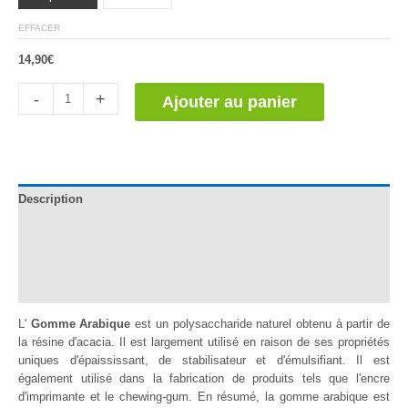
EFFACER
14,90
€
quantité
-
+
Ajouter au panier
de
Goma
Arábiga
Description
Documentation
Informations complémentaires
Avis (0)
L'
Gomme Arabique
est un polysaccharide naturel obtenu à partir de
la résine d'acacia. Il est largement utilisé en raison de ses propriétés
uniques d'épaississant, de stabilisateur et d'émulsifiant. Il est
également utilisé dans la fabrication de produits tels que l'encre
d'imprimante et le chewing-gum. En résumé, la gomme arabique est