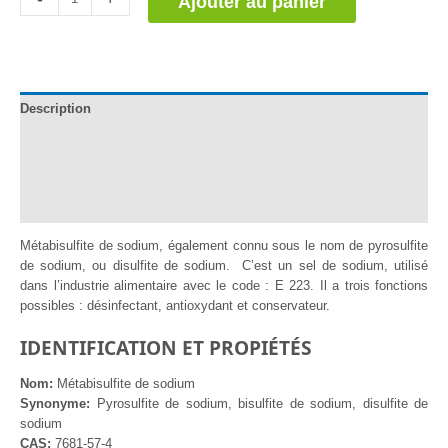
Ajouter au panier
de
Metabisulfito
de
Sodio
Description
Documentation
Informations complémentaires
Avis (0)
Métabisulfite de sodium, également connu sous le nom de pyrosulfite
de sodium, ou disulfite de sodium. C’est un sel de sodium, utilisé
dans l’industrie alimentaire avec le code : E 223. Il a trois fonctions
possibles : désinfectant, antioxydant et conservateur.
IDENTIFICATION ET PROPIÉTÉS
Nom:
Métabisulfite de sodium
Synonyme:
Pyrosulfite de sodium, bisulfite de sodium, disulfite de
sodium
CAS:
7681-57-4