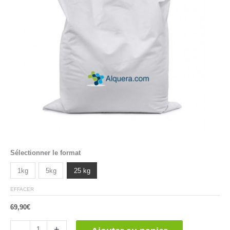
Sélectionner le format
1kg
5kg
25 kg
EFFACER
69,90
€
quantité
-
+