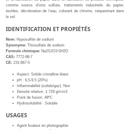
comme source d’ions sulfure, traitements industriels du papier,
textiles, décoloration de l’eau, colorant de chrome, séquestrant dans
le sel.
IDENTIFICATION ET PROPIÉTÉS
Nom:
Hyposulfite de sodium
Synonyme:
Thiosulfate de sodium
Formule chimique:
Na2S2O3-5H2O
CAS:
7772-98-7
CE:
231-867-5
Aspect: Solide cristalline blanc
pH : 6,5-9,5 (20%)
Inflammabilité (solide/gaz): Non
Densité relative: 1.729 gr/cm3
Point de fusion: 48ºC
Hydrosolubilité : Soluble
USAGES
Agent fixateur en photographie