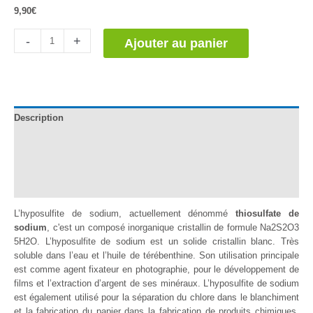
9,90
€
quantité
-
+
Ajouter au panier
de
Hiposulfito
de
Sodio
Description
Documentation
Informations complémentaires
Avis (0)
L’hyposulfite de sodium, actuellement dénommé
thiosulfate de
sodium
, c'est un composé inorganique cristallin de formule Na2S2O3
5H2O. L’hyposulfite de sodium est un solide cristallin blanc. Très
soluble dans l’eau et l’huile de térébenthine. Son utilisation principale
est comme agent fixateur en photographie, pour le développement de
films et l’extraction d’argent de ses minéraux. L’hyposulfite de sodium
est également utilisé pour la séparation du chlore dans le blanchiment
et la fabrication du papier dans la fabrication de produits chimiques,