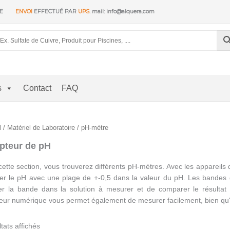
RE
ENVOI
EFFECTUÉ PAR
UPS
. mail: info@alquera.com
s
Contact
FAQ
l
/
Matériel de Laboratoire
/ pH-mètre
teur de pH
ette section, vous trouverez différents pH-mètres. Avec les appareils
r le pH avec une plage de +-0,5 dans la valeur du pH. Les bandes de m
r la bande dans la solution à mesurer et de comparer le résultat a
ur numérique vous permet également de mesurer facilement, bien qu'il so
Trié
ltats affichés