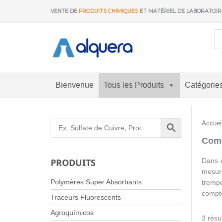
Aller
VENTE DE
PRODUITS CHIMIQUES
ET MATÉRIEL DE LABORATOI
au
contenu
Bienvenue
Tous les Produits
Catégorie
Accuei
Comp
Dans c
PRODUITS
mesure
Polymères Super Absorbants
trempe
compte
Traceurs Fluorescents
Agroquímicos
3 résu