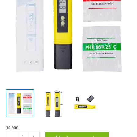
10,90
€
quantité