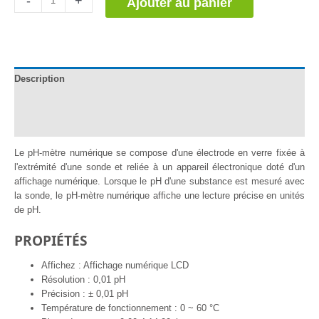
-
+
Ajouter au panier
de
Medidor
de
pH
digital
Description
Documentation
Avis (0)
Le pH-mètre numérique se compose d'une électrode en verre fixée à
l'extrémité d'une sonde et reliée à un appareil électronique doté d'un
affichage numérique. Lorsque le pH d'une substance est mesuré avec
la sonde, le pH-mètre numérique affiche une lecture précise en unités
de pH.
PROPIÉTÉS
Affichez : Affichage numérique LCD
Résolution : 0,01 pH
Précision : ± 0,01 pH
Température de fonctionnement : 0 ~ 60 °C