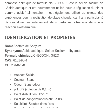
composé chimique de formule NaC2H3O2. C’est le sel de sodium de
l’Acide acétique et est couramment utilisé pour la régulation du pH et
comme additif alimentaire. Il est également utilisé au niveau des
expériences pour la réalisation de glace chaude, car il a la particularité
de cristalliser instantanément dans certaines situations dans une
réaction exothermique.
IDENTIFICATION ET PROPIÉTÉS
Nom:
Acétate de Sodyum
Synonyme:
Acide acétique, Sel de Sodium, trihydraté.
Formule chimique:
CH3COONa 3H2O
CAS:
6131-90-4
CE:
204-823-8
Aspect: Solide
Couleur: Blanc
Odeur: Sans odeur
pH: 8.9 (solution de 0,1 m)
Point d'ébullition: 122,8ºC
Point de congélation/fusion: 57.8ºC
Solubilité: Soluble dans l'eau