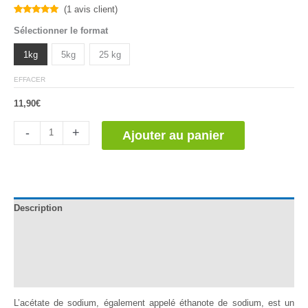
(
1
avis client)
Noté
1
5.00
Sélectionner le format
sur 5
basé sur
notation
1kg
5kg
25 kg
client
EFFACER
11,90
€
quantité
-
+
Ajouter au panier
de
Acetato
de
Sodio
Trihidratado
Description
Documentation
Informations complémentaires
Avis (1)
L’acétate de sodium, également appelé éthanote de sodium, est un