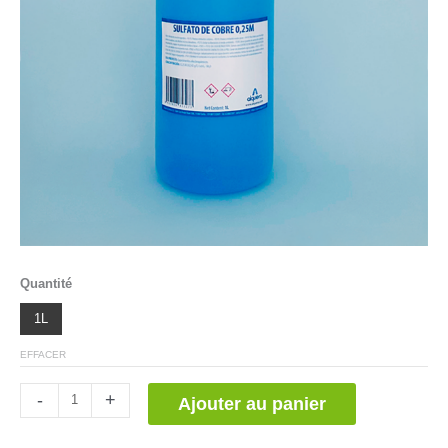
Quantité
1L
EFFACER
quantité
-
+
Ajouter au panier
de
Sulfato