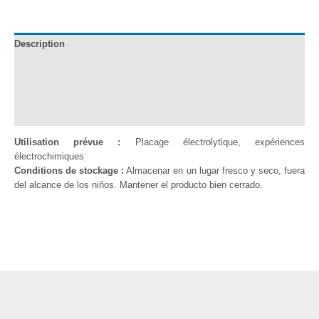
de
Cobre
0,25M
Description
Documentation
Informations complémentaires
Avis (0)
Utilisation prévue :
Placage électrolytique, expériences
électrochimiques
Conditions de stockage :
Almacenar en un lugar fresco y seco, fuera
del alcance de los niños. Mantener el producto bien cerrado.