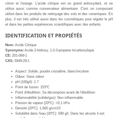
citron et l'orange. L'acide citrique est un grand antioxydant, et se
utilise aussi comme conservateur alimentaire. C'est un composant
utilisé dans les produits de nettoyage des sols et des ceramiques. En
plus, il est très utilisé aussi dans les cosmétiques pour réguler le pH
et dans les petites expériences scientifiques avec des enfants.
IDENTIFICATION ET PROPIÉTÉS
Nom:
Acide Citrique
Synonyme:
Acide 2-hidroxy, 1-2-3-propane tricarboxylique
CE:
201-069-1
CAS:
5949-29-1
Aspect: Solide, poudre cristalline, blanc/incolore
Odeur: Sans odeur
pH (100g/l): 1.7
Point de fusion: 153ºC
Point d'ébullition: Se décompose avant de l'ébullition
Inflammabilité (solide/gaz): Non inflammable
Presion de vapeur (20ºC): <0,1 hPa
Densité (20ºC): 1,665 g/cm3
3
Solubilité dans l'eau (20ºC): 590 g/l. Dans les alcools il est