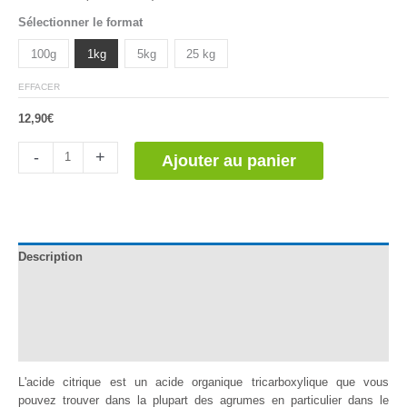
Noté
2
5.00
Sélectionner le format
sur 5
basé sur
notations
100g
1kg
5kg
25 kg
client
EFFACER
12,90
€
quantité
-
+
Ajouter au panier
de
Ácido
Cítrico
Description
Documentation
Informations complémentaires
Avis (2)
L'acide citrique est un acide organique tricarboxylique que vous
pouvez trouver dans la plupart des agrumes en particulier dans le