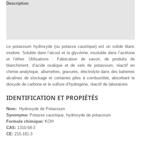
Description
Documentation
Informations complémentaires
Avis (1)
Le potassium hydroxyde (ou potasse caustique) est un solide blanc
inodore. Soluble dans l’alcool et la glycérine, insoluble dans l’acétone
et l’éther. Utilisations : Fabrication de savon, de produits de
blanchiment, d’acide oxalique et de sels de potassium, réactif en
chimie analytique, allumettes, gravures, électrolyte dans des batteries
alcalines de stockage et certaines piles à combustible, absorbant le
dioxyde de carbone et le sulfure d’hydrogène, réactif de laboratoire.
IDENTIFICATION ET PROPIÉTÉS
Nom:
Hydroxyde de Potassium
Synonyme:
Potasse caustique, hydroxyde de potassium
Formule chimique:
KOH
CAS:
1310-58-3
CE:
215-181-3