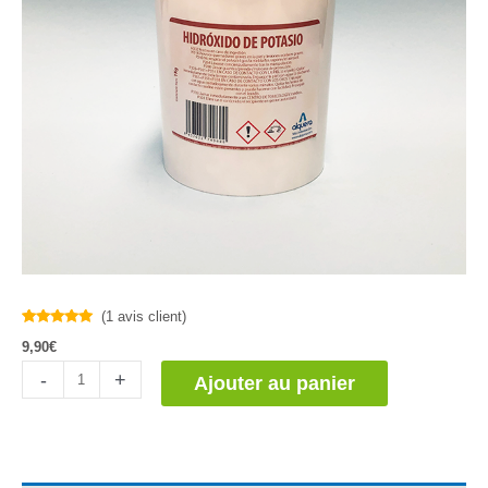
(
1
avis client)
Noté
1
5.00
9,90
€
sur 5
basé sur
quantité
notation
-
+
Ajouter au panier
client
de
Hidróxido
de
Potasio