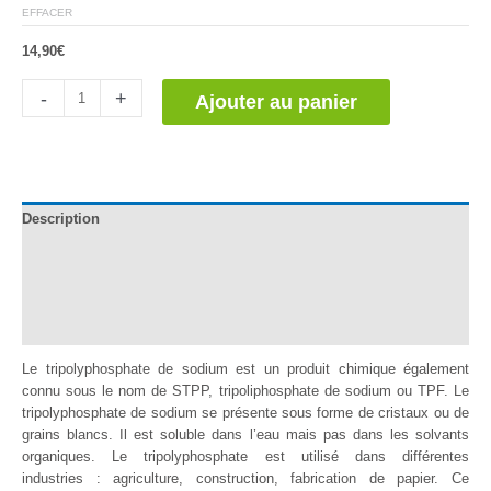
EFFACER
14,90
€
quantité
-
+
Ajouter au panier
de
Tripolifosfato
de
Sodio
Description
Documentation
Informations complémentaires
Avis (2)
Le tripolyphosphate de sodium est un produit chimique également
connu sous le nom de STPP, tripoliphosphate de sodium ou TPF. Le
tripolyphosphate de sodium se présente sous forme de cristaux ou de
grains blancs. Il est soluble dans l’eau mais pas dans les solvants
organiques. Le tripolyphosphate est utilisé dans différentes
industries : agriculture, construction, fabrication de papier. Ce