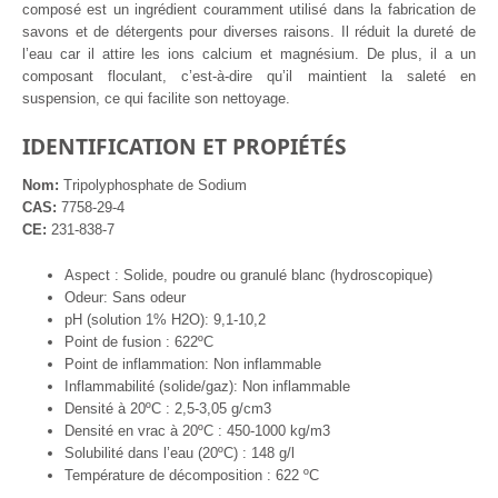
composé est un ingrédient couramment utilisé dans la fabrication de
savons et de détergents pour diverses raisons. Il réduit la dureté de
l’eau car il attire les ions calcium et magnésium. De plus, il a un
composant floculant, c’est-à-dire qu’il maintient la saleté en
suspension, ce qui facilite son nettoyage.
IDENTIFICATION ET PROPIÉTÉS
Nom:
Tripolyphosphate de Sodium
CAS:
7758-29-4
CE:
231-838-7
Aspect : Solide, poudre ou granulé blanc (hydroscopique)
Odeur: Sans odeur
pH (solution 1% H2O): 9,1-10,2
Point de fusion : 622ºC
Point de inflammation: Non inflammable
Inflammabilité (solide/gaz): Non inflammable
Densité à 20ºC : 2,5-3,05 g/cm3
Densité en vrac à 20ºC : 450-1000 kg/m3
Solubilité dans l’eau (20ºC) : 148 g/l
Température de décomposition : 622 ºC