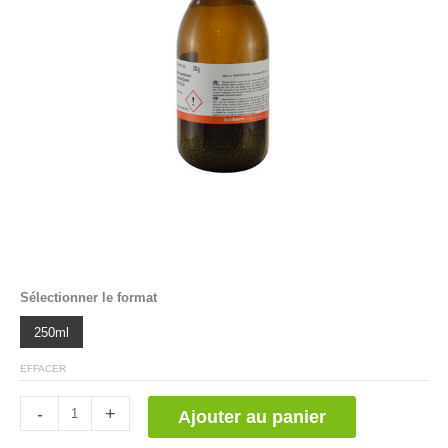
Sélectionner le format
250ml
EFFACER
quantité
-
+
Ajouter au panier
de
Almidón