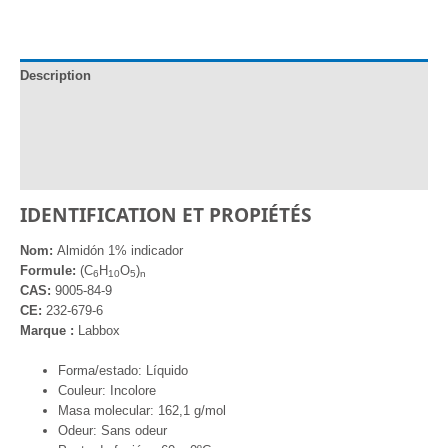
1%
indicador
Description
Documentation
Informations complémentaires
Avis (0)
IDENTIFICATION ET PROPIÉTÉS
Nom:
Almidón 1% indicador
Formule:
(C
H
O
)
6
10
5
n
CAS:
9005-84-9
CE:
232-679-6
Marque :
Labbox
Forma/estado: Líquido
Couleur: Incolore
Masa molecular: 162,1 g/mol
Odeur: Sans odeur