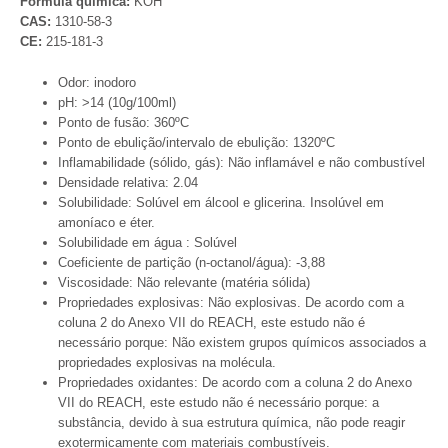
Fórmula química:
KOH
CAS:
1310-58-3
CE:
215-181-3
Odor: inodoro
pH: >14 (10g/100ml)
Ponto de fusão: 360ºC
Ponto de ebulição/intervalo de ebulição: 1320ºC
Inflamabilidade (sólido, gás): Não inflamável e não combustível
Densidade relativa: 2.04
Solubilidade: Solúvel em álcool e glicerina. Insolúvel em
amoníaco e éter.
Solubilidade em água : Solúvel
Coeficiente de partição (n-octanol/água): -3,88
Viscosidade: Não relevante (matéria sólida)
Propriedades explosivas: Não explosivas. De acordo com a
coluna 2 do Anexo VII do REACH, este estudo não é
necessário porque: Não existem grupos químicos associados a
propriedades explosivas na molécula.
Propriedades oxidantes: De acordo com a coluna 2 do Anexo
VII do REACH, este estudo não é necessário porque: a
substância, devido à sua estrutura química, não pode reagir
exotermicamente com materiais combustíveis.