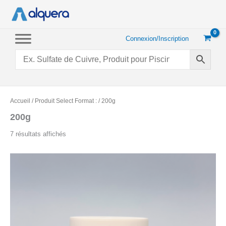
Aller
au
contenu
Connexion/Inscription
Accueil
/ Produit Select Format : / 200g
200g
Trié
7 résultats affichés
par
popularité