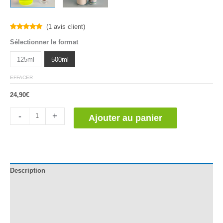
(
1
avis client)
Noté
1
5.00
Sélectionner le format
sur 5
basé sur
notation
125ml
500ml
client
EFFACER
24,90
€
quantité
-
+
Ajouter au panier
de
Fluoresceína
Sódica
al
1%
Description
Documentation
Informations complémentaires
Avis (1)