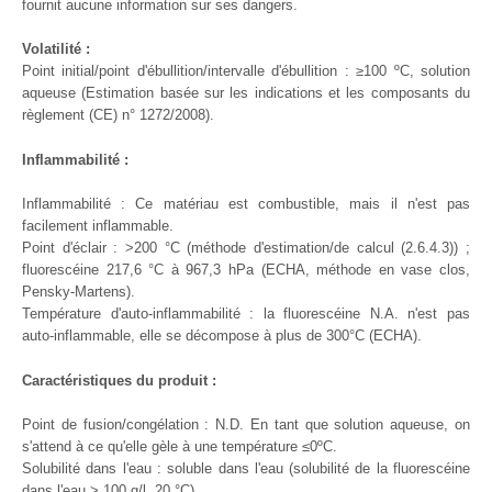
fournit aucune information sur ses dangers.
Volatilité :
Point initial/point d'ébullition/intervalle d'ébullition : ≥100 ºC, solution
aqueuse (Estimation basée sur les indications et les composants du
règlement (CE) n° 1272/2008).
Inflammabilité :
Inflammabilité : Ce matériau est combustible, mais il n'est pas
facilement inflammable.
Point d'éclair : >200 °C (méthode d'estimation/de calcul (2.6.4.3)) ;
fluorescéine 217,6 °C à 967,3 hPa (ECHA, méthode en vase clos,
Pensky-Martens).
Température d'auto-inflammabilité : la fluorescéine N.A. n'est pas
auto-inflammable, elle se décompose à plus de 300°C (ECHA).
Caractéristiques du produit :
Point de fusion/congélation : N.D. En tant que solution aqueuse, on
s'attend à ce qu'elle gèle à une température ≤0ºC.
Solubilité dans l'eau : soluble dans l'eau (solubilité de la fluorescéine
dans l'eau > 100 g/l, 20 °C).