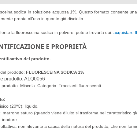
sceina sodica in soluzione acquosa 1%. Questo formato consente una m
amente pronta all'uso in quanto già disciolta.
ferite la fluoresceina sodica in polvere, potete trovarla qui:
acquistare f
NTIFICAZIONE E PROPRIETÀ
entificativo del prodotto.
del prodotto:
FLUORESCEINA SODICA 1%
e prodotto: ALQ0056
i prodotto: Miscela. Categoria: Traccianti fluorescenti.
to:
isico (20ºC): liquido.
: marrone saturo (quando viene diluito si trasforma nel caratteristico gia
 inodore.
 olfattiva: non rilevante a causa della natura del prodotto, che non fornis