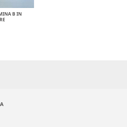
INA B IN
RE
ZA