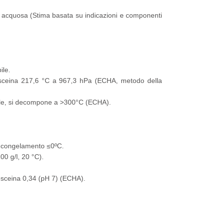
one acquosa (Stima basata su indicazioni e componenti
ile.
oresceina 217,6 °C a 967,3 hPa (ECHA, metodo della
bile, si decompone a >300°C (ECHA).
n congelamento ≤0ºC.
00 g/l, 20 °C).
oresceina 0,34 (pH 7) (ECHA).