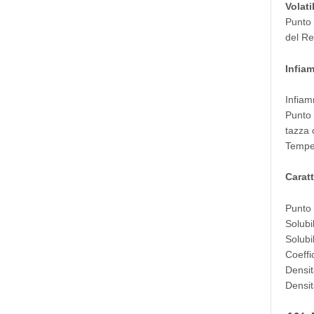
Volatil
Punto 
del Re
Infiam
Infiam
Punto 
tazza 
Temper
Caratt
Punto 
Solubi
Solubil
Coeffi
Densit
Densit