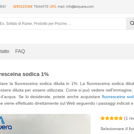
ORIO
SPEDIZIONE
TRAMITE
UPS
. mail: info@alquera.com
tatto
FAQ
resceina sodica 1%
tare la fluoresceina sodica diluita in 1%. La fluoresceina sodica dil
ssere diluita per essere utilizzata. Come si può vedere nell'immagine, 
o d'acqua. Se lo desiderate, potete anche acquistare
fluoresceina sod
ne viene effettuato direttamente sul Web seguendo i passaggi indicati 
(
1
rec
Valutato
1
5.00
Selezionare il f
su 5 su
base di