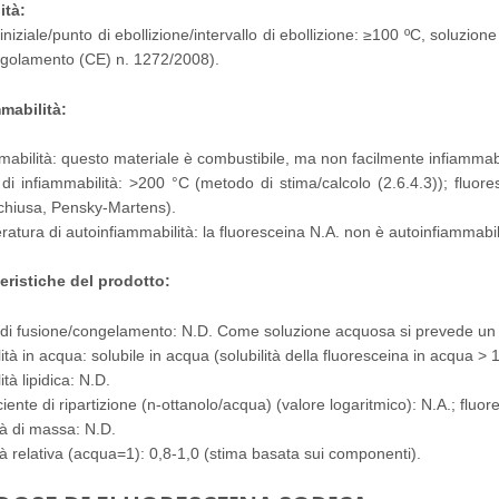
ità:
iniziale/punto di ebollizione/intervallo di ebollizione: ≥100 ºC, soluzi
golamento (CE) n. 1272/2008).
mabilità:
mabilità: questo materiale è combustibile, ma non facilmente infiammab
di infiammabilità: >200 °C (metodo di stima/calcolo (2.6.4.3)); flu
chiusa, Pensky-Martens).
atura di autoinfiammabilità: la fluoresceina N.A. non è autoinfiamma
eristiche del prodotto:
di fusione/congelamento: N.D. Come soluzione acquosa si prevede u
lità in acqua: solubile in acqua (solubilità della fluoresceina in acqua > 1
ità lipidica: N.D.
ciente di ripartizione (n-ottanolo/acqua) (valore logaritmico): N.A.; flu
à di massa: N.D.
à relativa (acqua=1): 0,8-1,0 (stima basata sui componenti).