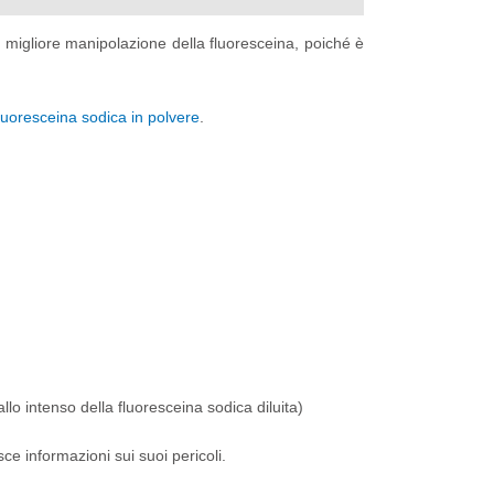
igliore manipolazione della fluoresceina, poiché è
luoresceina sodica in polvere
.
llo intenso della fluoresceina sodica diluita)
ce informazioni sui suoi pericoli.