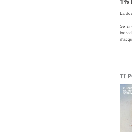
1% 
La dos
Se si 
indivi
d'acqu
TI 