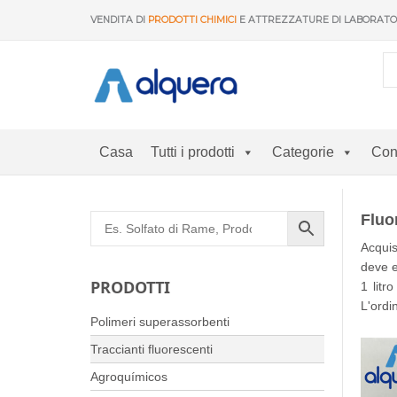
Vai
VENDITA DI
PRODOTTI CHIMICI
E ATTREZZATURE DI LABORAT
al
contenuto
Casa
Tutti i prodotti
Categorie
Con
Fluo
Acquis
deve e
PRODOTTI
1 litr
L'ordi
Polimeri superassorbenti
Traccianti fluorescenti
Agroquímicos