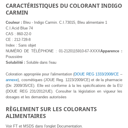
CARACTÉRISTIQUES DU COLORANT INDIGO
CARMIN
Couleur :
Bleu - Indigo Carmin. C.I.73015, Bleu alimentaire 1
C.I.Acid Blue 74
CAS : 860-22-0
CE : 212-728-8
Index : Sans objet
NUMÉRO DE TÉLÉPHONE : 01-2120115910-67-XXXX
Apparence :
Poussière
Solubilité :
Soluble dans l'eau
Coloration appropriée
pour l'alimentation (
DOUE REG 1333/2008/CE
–
annexe
),
cosmétiques (JOUE
Reg
.
1223/2009/CE) et de la pharmacie
(Dir. 2009/35/CE). Elle est conforme à la
les spécifications de la
EU
(DOUE REG 231/2012/UE). Consulter la législation en vigueur
les
dosages
et les demandes autorisées
RÈGLEMENT SUR LES COLORANTS
ALIMENTAIRES
Voir FT et MSDS dans l'onglet Documentation.