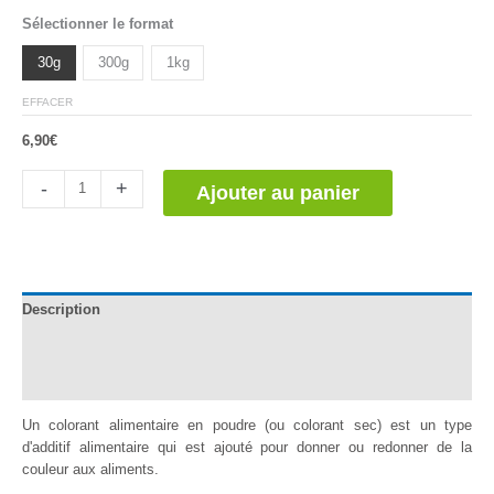
Noté
1
5.00
Sélectionner le format
sur 5
basé sur
notation
30g
300g
1kg
client
EFFACER
6,90
€
quantité
-
+
Ajouter au panier
de
Colorante
Alimentario
Índigo
Carmín
Description
Informations complémentaires
Avis (1)
Un colorant alimentaire en poudre (ou colorant sec) est un type
d'additif alimentaire qui est ajouté pour donner ou redonner de la
couleur aux aliments.