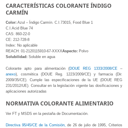
CARACTERÍSTICAS COLORANTE ÍNDIGO
CARMÍN
Color:
Azul – Índigo Carmín. C.I.73015, Food Blue 1
C.I.Acid Blue 74
CAS: 860-22-0
CE: 212-728-8
Index: No aplicable
REACH: 01-2120115910-67-XXXX
Aspecto:
Polvo
Solubilidad:
Soluble en agua
Colorante apto
para alimentación (
DOUE REG 1333/2008/CE
–
anexo
),
cosmética (DOUE
Reg
.
1223/2009/CE) y farmacia (Dir.
2009/35/CE). Cumple las
especificaciones de la
UE (DOUE REG
231/2012/UE). Consultar en la legislación vigente
las dosificaciones
y
aplicaciones autorizadas
NORMATIVA COLORANTE ALIMENTARIO
Ver FT y MSDS en la pestaña de Documentación.
Directiva 95/45/CE de la Comisión,
de 26 de julio de 1995, Criterios