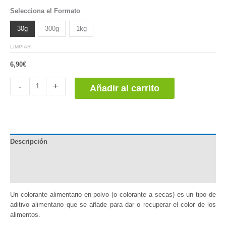
Valorado
1
Selecciona el Formato
5.00
sobre
5 basado
en
30g
300g
1kg
puntuación
de cliente
LIMPIAR
6,90
€
Colorante
-
+
Añadir al carrito
Alimentario
Índigo
Carmín
cantidad
Descripción
Información adicional
Valoraciones (1)
Un colorante alimentario en polvo (o colorante a secas) es un tipo de
aditivo alimentario que se añade para dar o recuperar el color de los
alimentos.