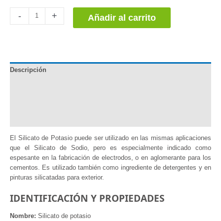
Silicato
-
+
Añadir al carrito
de
Potasio
cantidad
Descripción
Documentación
Información adicional
Valoraciones (0)
El Silicato de Potasio puede ser utilizado en las mismas aplicaciones
que el Silicato de Sodio, pero es especialmente indicado como
espesante en la fabricación de electrodos, o en aglomerante para los
cementos. Es utilizado también como ingrediente de detergentes y en
pinturas silicatadas para exterior.
IDENTIFICACIÓN Y PROPIEDADES
Nombre:
Silicato de potasio