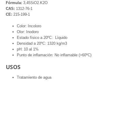
Fórmula:
3,45SiO2.K2O
CAS:
1312-76-1
CE:
215-199-1
Color: Incoloro
Olor: Inodoro
Estado físico a 20ºC: Líquido
Densidad a 20ºC: 1320 kg/m3
pH: 10 al 1%
Punto de inflamación: No inflamable (>60ºC)
USOS
Tratamiento de agua