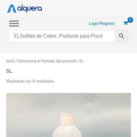
Ir
al
contenido
Login/Registro
Inicio
/ Selecciona el Formato del producto / 5L
5L
Ordenado
Mostrando los 9 resultados
por
popularidad