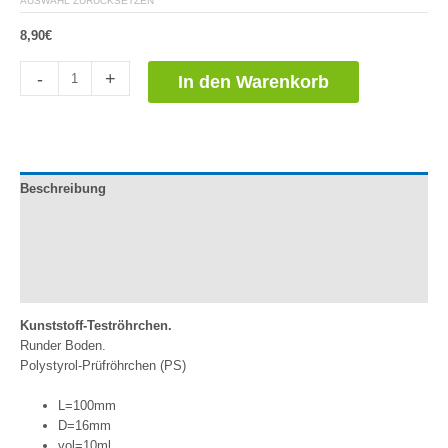
AUSWAHL ZURÜCKSETZEN
8,90
€
Tubos
-
+
In den Warenkorb
de
Ensayo
de
Plástico
Menge
Beschreibung
Dokumentation
Zusätzliche Informationen
Bewertungen (0)
Kunststoff-Teströhrchen.
Runder Boden.
Polystyrol-Prüfröhrchen (PS)
L=100mm
D=16mm
vol=10ml