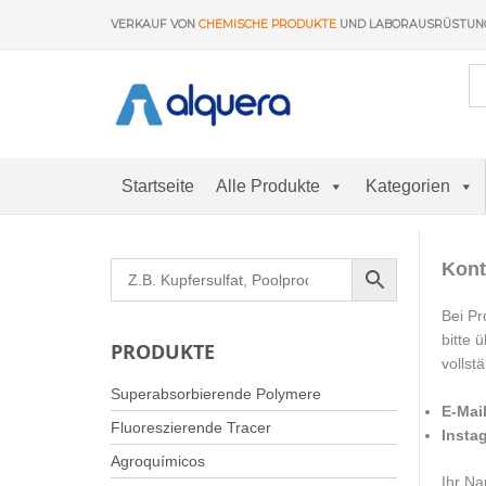
Zum
VERKAUF VON
CHEMISCHE PRODUKTE
UND LABORAUSRÜSTU
Inhalt
springen
Startseite
Alle Produkte
Kategorien
Kont
Bei Pr
bitte 
PRODUKTE
vollst
Superabsorbierende Polymere
E-Mai
Fluoreszierende Tracer
Insta
Agroquímicos
Ihr N