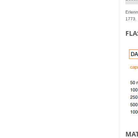
Erlenm
1773. 
FLA
MAT