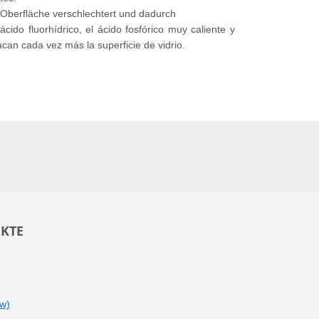
e Oberfläche verschlechtert und dadurch
cido fluorhídrico, el ácido fosfórico muy caliente y
can cada vez más la superficie de vidrio.
KTE
ow)