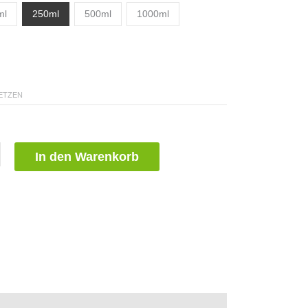
ml
250ml
500ml
1000ml
ETZEN
In den Warenkorb
ngen (1)