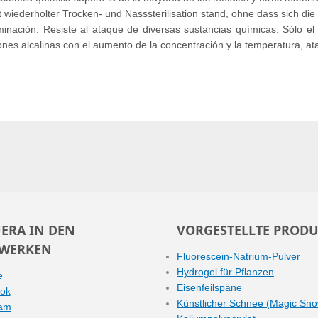
t wiederholter Trocken- und Nasssterilisation stand, ohne dass sich di
inación. Resiste al ataque de diversas sustancias químicas. Sólo el á
ones alcalinas con el aumento de la concentración y la temperatura, ata
ERA IN DEN
VORGESTELLTE PRODU
WERKEN
Fluorescein-Natrium-Pulver
Hydrogel für Pflanzen
e
Eisenfeilspäne
ok
Künstlicher Schnee (Magic Sn
ram