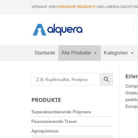
Zum
VERKAUF VON
CHEMISCHE PRODUKTE
UND LABORAUSRÜSTU
Inhalt
springen
Startseite
Alle Produkte
Kategorien
Erle
Compr
Gradua
PRODUKTE
pedido
Europ
Superabsorbierende Polymere
Fluoreszierende Tracer
Agroquímicos