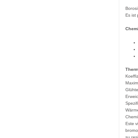
Borosi
Es ist
Chem
Therm
Koeffi
Maxima
Glühte
Erwei
Spezif
Wärmel
Chemis
Este v
bromo,
su res