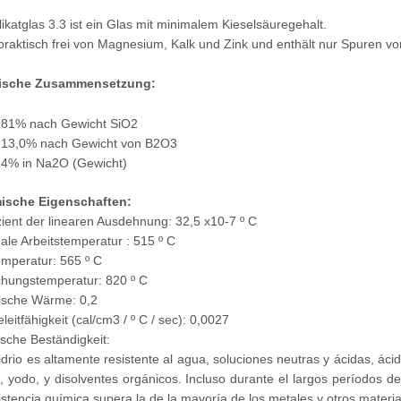
likatglas 3.3 ist ein Glas mit minimalem Kieselsäuregehalt.
 praktisch frei von Magnesium, Kalk und Zink und enthält nur Spuren v
ische Zusammensetzung:
81% nach Gewicht SiO2
13,0% nach Gewicht von B2O3
4% in Na2O (Gewicht)
ische Eigenschaften:
zient der linearen Ausdehnung: 32,5 x10-7 º C
le Arbeitstemperatur : 515 º C
mperatur: 565 º C
chungstemperatur: 820 º C
ische Wärme: 0,2
eitfähigkeit (cal/cm3 / º C / sec): 0,0027
che Beständigkeit:
idrio es altamente resistente al agua, soluciones neutras y ácidas, ác
 yodo, y disolventes orgánicos. Incluso durante el largos períodos d
istencia química supera la de la mayoría de los metales y otros materia