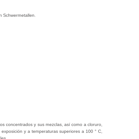
on Schwermetallen.
idos concentrados y sus mezclas, así como a cloruro,
e exposición y a temperaturas superiores a 100 ° C,
les.