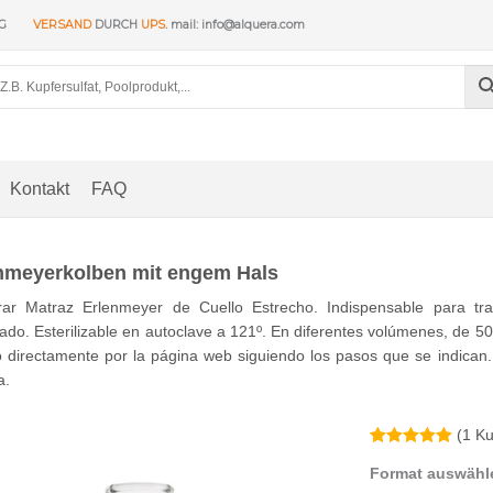
NG
VERSAND
DURCH
UPS
. mail: info@alquera.com
Kontakt
FAQ
nmeyerkolben mit engem Hals
ar Matraz Erlenmeyer de Cuello Estrecho. Indispensable para trab
do. Esterilizable en autoclave a 121º. En diferentes volúmenes, de 5
 directamente por la página web siguiendo los pasos que se indican.
a.
(
1
Ku
Bewertet mit
1
Format auswähl
5.00
von 5,
basierend