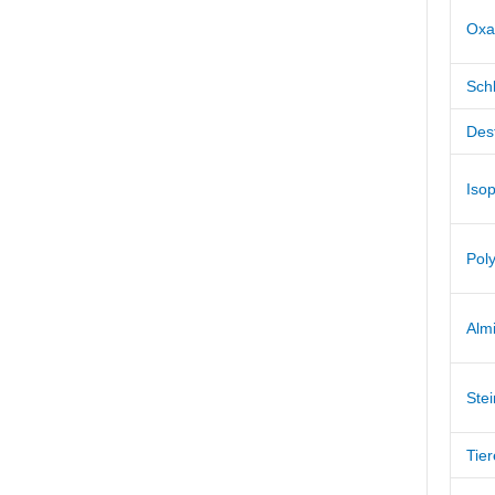
Oxa
Schl
Dest
Isop
Poly
Alm
Ste
Tie