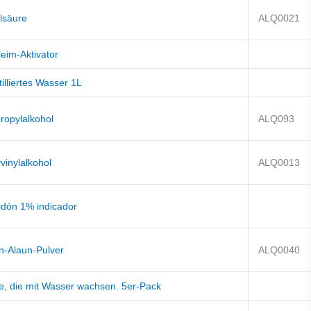
lsäure
ALQ0021
eim-Aktivator
illiertes Wasser 1L
ropylalkohol
ALQ093
vinylalkohol
ALQ0013
idón 1% indicador
in-Alaun-Pulver
ALQ0040
re, die mit Wasser wachsen. 5er-Pack