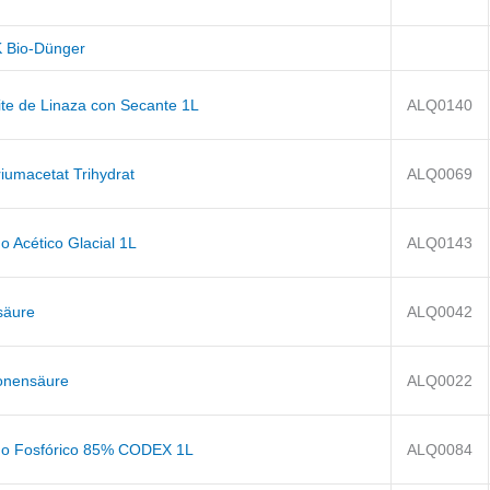
 Bio-Dünger
ite de Linaza con Secante 1L
ALQ0140
iumacetat Trihydrat
ALQ0069
o Acético Glacial 1L
ALQ0143
säure
ALQ0042
ronensäure
ALQ0022
do Fosfórico 85% CODEX 1L
ALQ0084