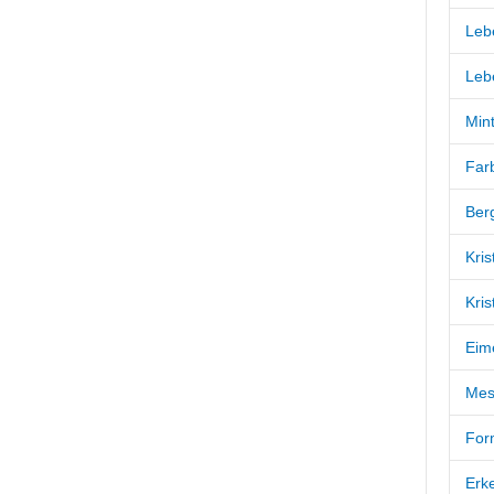
Leb
Leb
Mint
Far
Berg
Kris
Kris
Eim
Mess
For
Erk