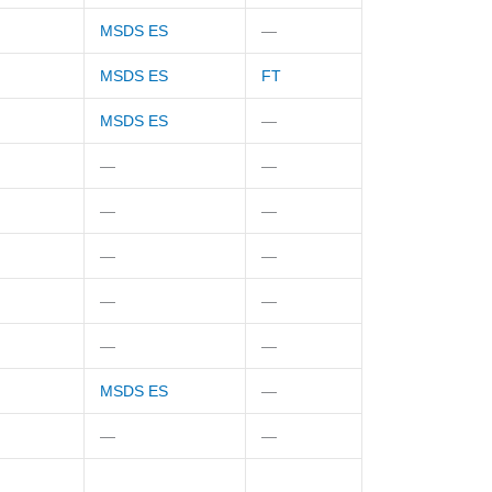
MSDS ES
—
MSDS ES
FT
MSDS ES
—
—
—
—
—
—
—
—
—
—
—
MSDS ES
—
—
—