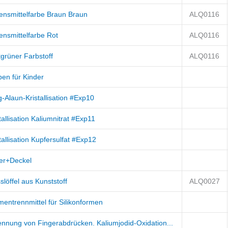
ensmittelfarbe Braun Braun
ALQ0116
ensmittelfarbe Rot
ALQ0116
grüner Farbstoff
ALQ0116
ben für Kinder
-Alaun-Kristallisation #Exp10
tallisation Kaliumnitrat #Exp11
tallisation Kupfersulfat #Exp12
er+Deckel
löffel aus Kunststoff
ALQ0027
mentrennmittel für Silikonformen
ennung von Fingerabdrücken. Kaliumjodid-Oxidation...