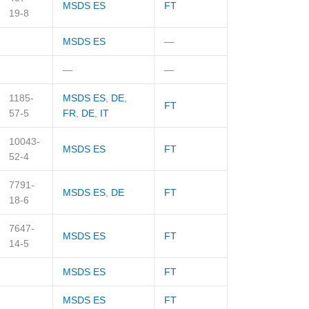
MSDS ES
FT
19-8
MSDS ES
—
—
—
1185-
MSDS ES
,
DE
,
FT
57-5
FR
,
DE
,
IT
10043-
MSDS ES
FT
52-4
7791-
MSDS ES
,
DE
FT
18-6
7647-
MSDS ES
FT
14-5
MSDS ES
FT
MSDS ES
FT