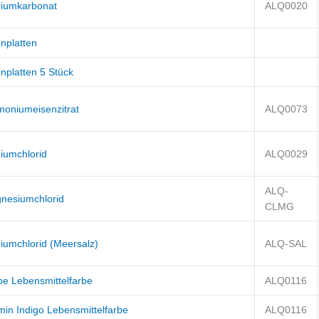
riumkarbonat
ALQ0020
nplatten
nplatten 5 Stück
oniumeisenzitrat
ALQ0073
ziumchlorid
ALQ0029
ALQ-
nesiumchlorid
CLMG
riumchlorid (Meersalz)
ALQ-SAL
be Lebensmittelfarbe
ALQ0116
min Indigo Lebensmittelfarbe
ALQ0116