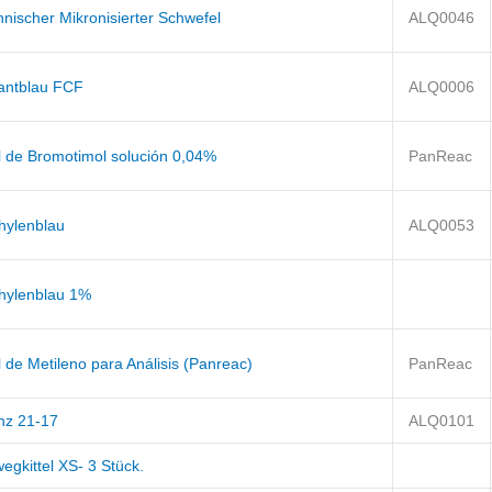
nischer Mikronisierter Schwefel
ALQ0046
lantblau FCF
ALQ0006
l de Bromotimol solución 0,04%
PanReac
hylenblau
ALQ0053
hylenblau 1%
 de Metileno para Análisis (Panreac)
PanReac
anz 21-17
ALQ0101
egkittel XS- 3 Stück.