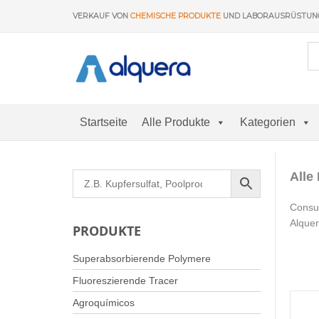
Zum
VERKAUF VON
CHEMISCHE PRODUKTE
UND LABORAUSRÜSTU
Inhalt
springen
Startseite
Alle Produkte
Kategorien
Alle
Consul
Alquer
PRODUKTE
Superabsorbierende Polymere
Fluoreszierende Tracer
Agroquímicos