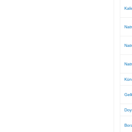
Kal
Nat
Natr
Natr
Kün
Gel
Doy
Bor