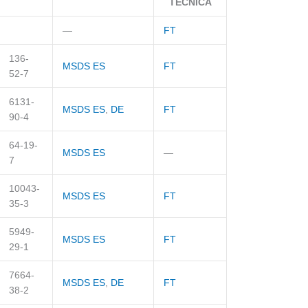
TÉCNICA
—
FT
136-
MSDS ES
FT
52-7
6131-
MSDS ES
,
DE
FT
90-4
64-19-
MSDS ES
—
7
10043-
MSDS ES
FT
35-3
5949-
MSDS ES
FT
29-1
7664-
MSDS ES
,
DE
FT
38-2