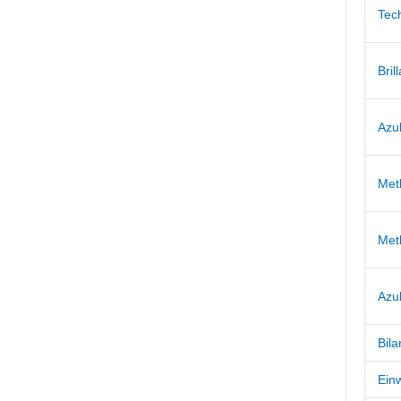
Tech
Bril
Azu
Met
Met
Azul
Bil
Einw