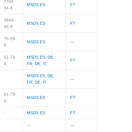
7704-
MSDS ES
FT
34-9
3844-
MSDS ES
FT
45-9
76-59-
MSDS ES
—
5
61-73-
MSDS ES
,
DE
,
FT
4
FR
,
DE
,
IT
MSDS ES
,
DE
,
—
FR
,
DE
,
IT
61-73-
MSDS ES
FT
4
-
MSDS ES
FT
—
—