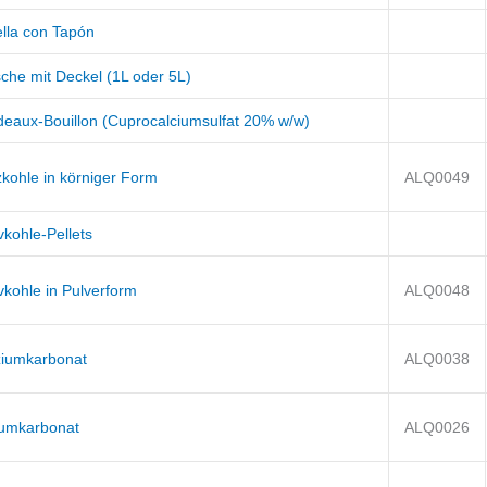
ella con Tapón
sche mit Deckel (1L oder 5L)
deaux-Bouillon (Cuprocalciumsulfat 20% w/w)
zkohle in körniger Form
ALQ0049
vkohle-Pellets
vkohle in Pulverform
ALQ0048
ziumkarbonat
ALQ0038
iumkarbonat
ALQ0026