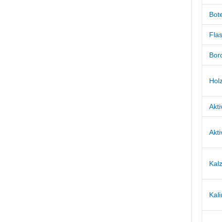
Bot
Fla
Bor
Hol
Akti
Akti
Kal
Kal