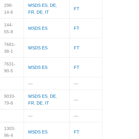
298-
MSDS ES
,
DE
,
FT
14-6
FR
,
DE
,
IT
144-
MSDS ES
FT
55-8
7681-
MSDS ES
FT
38-1
7631-
MSDS ES
FT
90-5
—
—
9033-
MSDS ES
,
DE
,
—
79-8
FR
,
DE
,
IT
—
—
1303-
MSDS ES
FT
96-4