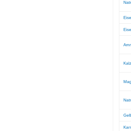
Nat
Eise
Eise
Amm
Kal
Mag
Nat
Gel
Kar