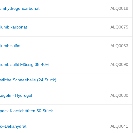
iumhydrogencarbonat
ALQ0019
riumbikarbonat
ALQ0075
iumbisulfat
ALQ0063
iumbisulfit Flüssig 38-40%
ALQ0090
stliche Schneebälle (24 Stück)
kugeln - Hydrogel
ALQ0030
pack Klarsichttüten 50 Stück
ax-Dekahydrat
ALQ0041