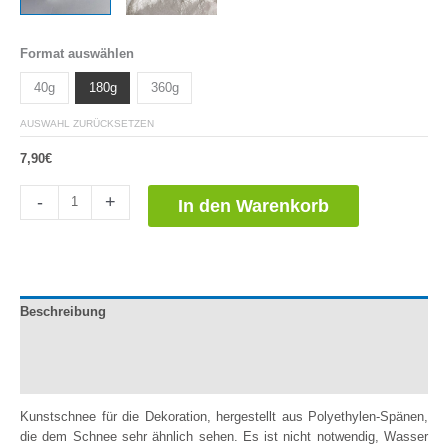
Format auswählen
40g
180g
360g
AUSWAHL ZURÜCKSETZEN
7,90
€
Nieve
-
+
In den Warenkorb
Para
Decoración
-
Display
Snow
Beschreibung
Menge
Zusätzliche Informationen
Bewertungen (0)
Kunstschnee für die Dekoration, hergestellt aus Polyethylen-Spänen,
die dem Schnee sehr ähnlich sehen. Es ist nicht notwendig, Wasser