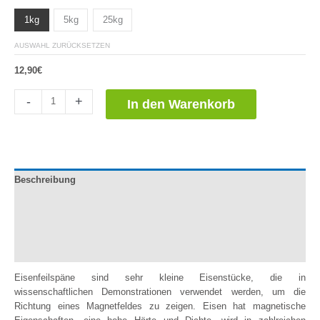
1kg
5kg
25kg
AUSWAHL ZURÜCKSETZEN
12,90
€
Limaduras
-
+
In den Warenkorb
de
Hierro
Menge
Beschreibung
Dokumentation
Zusätzliche Informationen
Bewertungen (0)
Eisenfeilspäne sind sehr kleine Eisenstücke, die in
wissenschaftlichen Demonstrationen verwendet werden, um die
Richtung eines Magnetfeldes zu zeigen. Eisen hat magnetische