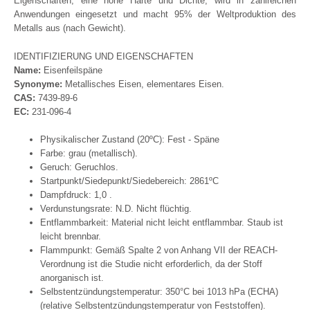
Eigenschaften, eine hohe Härte und Dichte, wird in zahlreichen
Anwendungen eingesetzt und macht 95% der Weltproduktion des
Metalls aus (nach Gewicht).
IDENTIFIZIERUNG UND EIGENSCHAFTEN
Name:
Eisenfeilspäne
Synonyme:
Metallisches Eisen, elementares Eisen.
CAS:
7439-89-6
EC:
231-096-4
Physikalischer Zustand (20ºC): Fest - Späne
Farbe: grau (metallisch).
Geruch: Geruchlos.
Startpunkt/Siedepunkt/Siedebereich: 2861ºC
Dampfdruck: 1,0 .
Verdunstungsrate: N.D. Nicht flüchtig.
Entflammbarkeit: Material nicht leicht entflammbar. Staub ist
leicht brennbar.
Flammpunkt: Gemäß Spalte 2 von Anhang VII der REACH-
Verordnung ist die Studie nicht erforderlich, da der Stoff
anorganisch ist.
Selbstentzündungstemperatur: 350°C bei 1013 hPa (ECHA)
(relative Selbstentzündungstemperatur von Feststoffen).