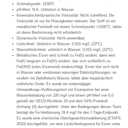
Schmelzpunkt: 1530ºC
pH-Wert: N.A. Unlöslich in Wasser.
Kinematische/dynamische Viskosität: Nicht zutreffend. Die
Viskosität ist nur für Flüssigkeiten relevant. Der Stoff ist ein
metallischer Feststoff mit einem Schmelzpunkt >1500°C, daher
ist diese Bestimmung nicht erforderlich.
Dynamische Viskosität: Nicht anwendbar.
Löslichkeit: Unlöslich in Wasser; 0,015 mg/L (22ºC).
Wasserlöslichkeit: unlöslich in Wasser; 0,015 mg/L (22ºC)
Metallisches Eisen wird schnell zu Fe(II) oxidiert, dann wird
Fe(II) langsam zu Fe(III) oxidiert, das sich schließlich zu
Fe(OH)3 (rotes Eisenoxid) niederschlägt. Eisen löst sich nicht
in Wasser oder verdünnten wässrigen Elektrolytlösungen, es
oxidiert mit (belüftetem) Wasser, bildet aber hauptsächlich
unlösliche Oxide. Es wurde ein siebentägiger
Umwandlungs-/Auflösungstest mit Eisenpulver bei einer
Massenbeladung von 100 mg/l und einem pH-Wert von 6,0
gemäß der OECD-Richtlinie 29 und dem GHS-Protokoll
(Anhang 10) durchgeführt. Unter den Bedingungen dieses Tests
beträgt die Fe-Verdünnung 19,4 mg/l für den 7-Tage-Endpunkt.
Es wurde eine chemische Gleichgewichtsmodellierung (ETAP0,
2010) durchgeführt, um eine Löslichkeitsgrenze für Eisen unter