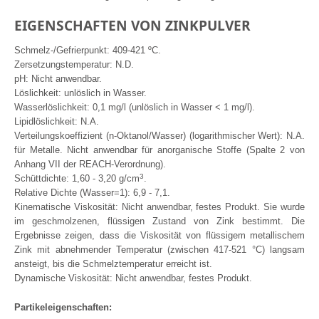
EIGENSCHAFTEN VON ZINKPULVER
Schmelz-/Gefrierpunkt: 409-421 ºC.
Zersetzungstemperatur: N.D.
pH: Nicht anwendbar.
Löslichkeit: unlöslich in Wasser.
Wasserlöslichkeit: 0,1 mg/l (unlöslich in Wasser < 1 mg/l).
Lipidlöslichkeit: N.A.
Verteilungskoeffizient (n-Oktanol/Wasser) (logarithmischer Wert): N.A.
für Metalle. Nicht anwendbar für anorganische Stoffe (Spalte 2 von
Anhang VII der REACH-Verordnung).
3
Schüttdichte: 1,60 - 3,20 g/cm
.
Relative Dichte (Wasser=1): 6,9 - 7,1.
Kinematische Viskosität: Nicht anwendbar, festes Produkt. Sie wurde
im geschmolzenen, flüssigen Zustand von Zink bestimmt. Die
Ergebnisse zeigen, dass die Viskosität von flüssigem metallischem
Zink mit abnehmender Temperatur (zwischen 417-521 °C) langsam
ansteigt, bis die Schmelztemperatur erreicht ist.
Dynamische Viskosität: Nicht anwendbar, festes Produkt.
Partikeleigenschaften: