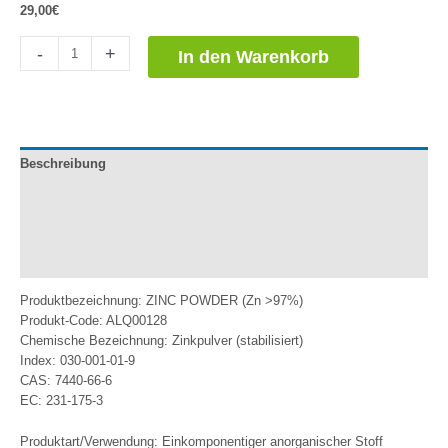
29,00
€
Polvo
-
+
In den Warenkorb
de
Zinc
Menge
Beschreibung
Dokumentation
Zusätzliche Informationen
Bewertungen (0)
Produktbezeichnung: ZINC POWDER (Zn >97%)
Produkt-Code: ALQ00128
Chemische Bezeichnung: Zinkpulver (stabilisiert)
Index: 030-001-01-9
CAS: 7440-66-6
EC: 231-175-3
Produktart/Verwendung: Einkomponentiger anorganischer Stoff