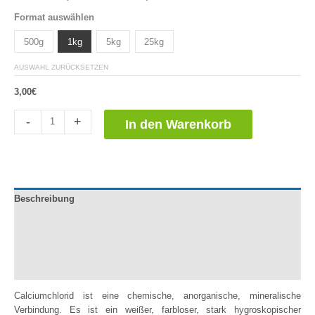
Bewertet
1
Format auswählen
mit
5.00
von 5,
basierend
500g
1kg
5kg
25kg
auf
Kundenbewertung
AUSWAHL ZURÜCKSETZEN
3,00
€
Cloruro
-
+
In den Warenkorb
de
Calcio
Menge
Beschreibung
Dokumentation
Zusätzliche Informationen
Bewertungen (1)
Calciumchlorid ist eine chemische, anorganische, mineralische
Verbindung. Es ist ein weißer, farbloser, stark hygroskopischer