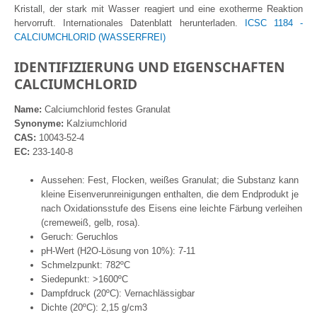
Kristall, der stark mit Wasser reagiert und eine exotherme Reaktion
hervorruft. Internationales Datenblatt herunterladen.
ICSC 1184 -
CALCIUMCHLORID (WASSERFREI)
IDENTIFIZIERUNG UND EIGENSCHAFTEN
CALCIUMCHLORID
Name:
Calciumchlorid festes Granulat
Synonyme:
Kalziumchlorid
CAS:
10043-52-4
EC:
233-140-8
Aussehen: Fest, Flocken, weißes Granulat; die Substanz kann
kleine Eisenverunreinigungen enthalten, die dem Endprodukt je
nach Oxidationsstufe des Eisens eine leichte Färbung verleihen
(cremeweiß, gelb, rosa).
Geruch: Geruchlos
pH-Wert (H2O-Lösung von 10%): 7-11
Schmelzpunkt: 782ºC
Siedepunkt: >1600ºC
Dampfdruck (20ºC): Vernachlässigbar
Dichte (20ºC): 2,15 g/cm3