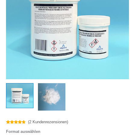
(
2
Kundenrezensionen)
Bewertet
2
Format auswählen
mit
4.50
von 5,