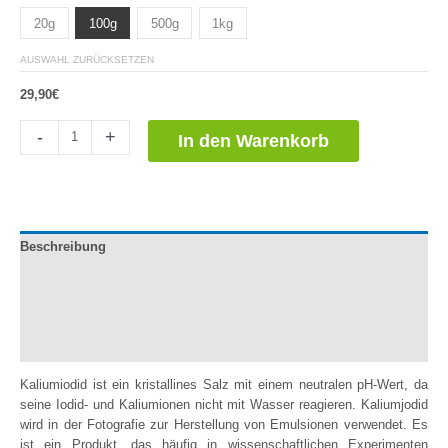
basierend
20g
100g
500g
1kg
auf
Kundenbewertungen
AUSWAHL ZURÜCKSETZEN
29,90
€
Yoduro
-
+
In den Warenkorb
de
Potasio
Menge
Beschreibung
Dokumentation
Zusätzliche Informationen
Bewertungen (2)
Kaliumiodid ist ein kristallines Salz mit einem neutralen pH-Wert, da
seine Iodid- und Kaliumionen nicht mit Wasser reagieren. Kaliumjodid
wird in der Fotografie zur Herstellung von Emulsionen verwendet. Es
ist ein Produkt, das häufig in wissenschaftlichen Experimenten