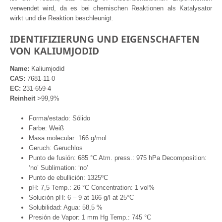
verwendet wird, da es bei chemischen Reaktionen als Katalysator
wirkt und die Reaktion beschleunigt.
IDENTIFIZIERUNG UND EIGENSCHAFTEN
VON KALIUMJODID
Name:
Kaliumjodid
CAS:
7681-11-0
EC:
231-659-4
Reinheit
>99,9%
Forma/estado: Sólido
Farbe: Weiß
Masa molecular: 166 g/mol
Geruch: Geruchlos
Punto de fusión: 685 °C Atm. press.: 975 hPa Decomposition:
‘no’ Sublimation: ‘no’
Punto de ebullición: 1325ºC
pH: 7,5 Temp.: 26 °C Concentration: 1 vol%
Solución pH: 6 – 9 at 166 g/l at 25ºC
Solubilidad: Agua: 58,5 %
Presión de Vapor: 1 mm Hg Temp.: 745 °C