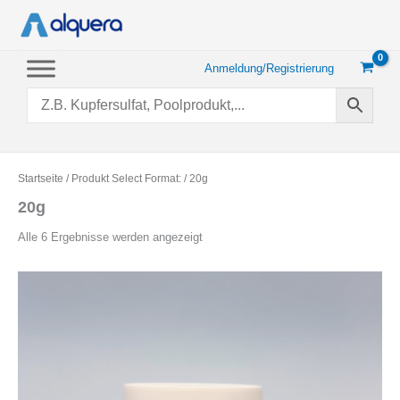
Zum
Inhalt
springen
Anmeldung/Registrierung
Startseite
/ Produkt Select Format: / 20g
20g
Nach
Alle 6 Ergebnisse werden angezeigt
Beliebtheit
sortiert