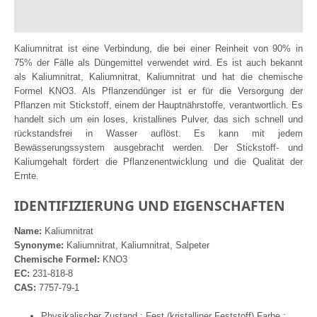
Bewertungen (6)
Kaliumnitrat ist eine Verbindung, die bei einer Reinheit von 90% in
75% der Fälle als Düngemittel verwendet wird. Es ist auch bekannt
als Kaliumnitrat, Kaliumnitrat, Kaliumnitrat und hat die chemische
Formel KNO3. Als Pflanzendünger ist er für die Versorgung der
Pflanzen mit Stickstoff, einem der Hauptnährstoffe, verantwortlich. Es
handelt sich um ein loses, kristallines Pulver, das sich schnell und
rückstandsfrei in Wasser auflöst. Es kann mit jedem
Bewässerungssystem ausgebracht werden. Der Stickstoff- und
Kaliumgehalt fördert die Pflanzenentwicklung und die Qualität der
Ernte.
IDENTIFIZIERUNG UND EIGENSCHAFTEN
Name:
Kaliumnitrat
Synonyme:
Kaliumnitrat, Kaliumnitrat, Salpeter
Chemische Formel:
KNO3
EC:
231-818-8
CAS:
7757-79-1
Physikalischer Zustand : Fest (kristalliner Feststoff) Farbe :