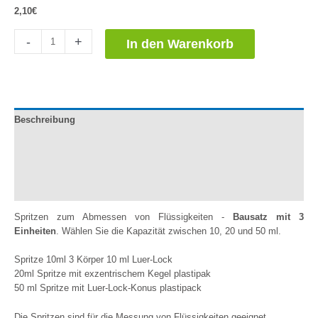
2,10
€
Jeringas
-
+
In den Warenkorb
para
Medición
Líquidos
-
3
Beschreibung
unidades
Menge
Dokumentation
Zusätzliche Informationen
Bewertungen (0)
Spritzen zum Abmessen von Flüssigkeiten -
Bausatz mit 3
Einheiten
. Wählen Sie die Kapazität zwischen 10, 20 und 50 ml.
Spritze 10ml 3 Körper 10 ml Luer-Lock
20ml Spritze mit exzentrischem Kegel plastipak
50 ml Spritze mit Luer-Lock-Konus plastipack
Die Spritzen sind für die Messung von Flüssigkeiten geeignet.