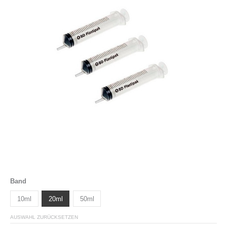
Band
10ml
20ml
50ml
AUSWAHL ZURÜCKSETZEN