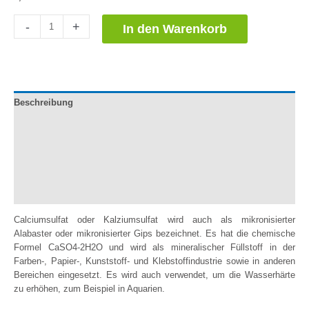
Sulfato
-
+
In den Warenkorb
de
Calcio
Menge
Beschreibung
Leitfaden für die Umsetzung
Dokumentation
Zusätzliche Informationen
Bewertungen (0)
Calciumsulfat oder Kalziumsulfat wird auch als mikronisierter
Alabaster oder mikronisierter Gips bezeichnet. Es hat die chemische
Formel CaSO4-2H2O und wird als mineralischer Füllstoff in der
Farben-, Papier-, Kunststoff- und Klebstoffindustrie sowie in anderen
Bereichen eingesetzt. Es wird auch verwendet, um die Wasserhärte
zu erhöhen, zum Beispiel in Aquarien.