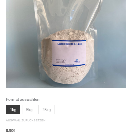
Format auswählen
1kg
5kg
25kg
AUSWAHL ZURÜCKSETZEN
6,90
€