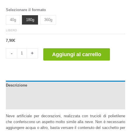
Selezionare il formato
40g
180g
360g
LIBERO
7,90
€
Nieve
-
+
Aggiungi al carrello
Para
Decoración
-
Display
Snow
Descrizione
quantità
Informazioni aggiuntive
Recensioni (0)
Neve artificiale per decorazioni, realizzata con trucioli di polietilene
che conferiscono un aspetto molto simile alla neve. Non è necessario
aggiungere acqua o altro, basta versare il contenuto del sacchetto per