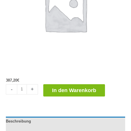
387,20
€
Permanganato
-
+
In den Warenkorb
de
Potasio
25Kg
Menge
Beschreibung
Dokumentation