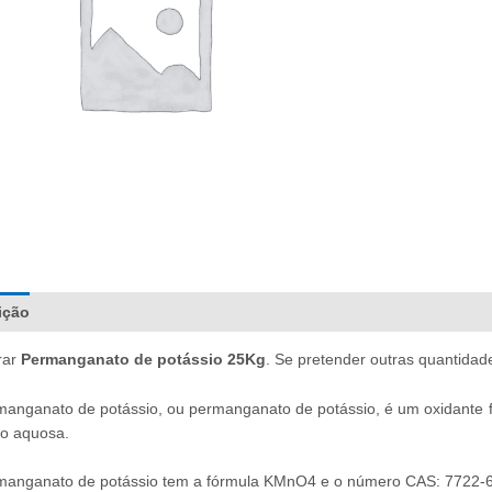
ição
Documentação
Informação adicional
Comentários (0)
rar
Permanganato de potássio 25Kg
. Se pretender outras quantidad
anganato de potássio, ou permanganato de potássio, é um oxidante for
ão aquosa.
anganato de potássio tem a fórmula KMnO4 e o número CAS: 7722-64-