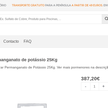
ÓRIO
TRANSPORTE GRATUITO
PARA A PENÍNSULA
A PARTIR DE 49 EUROS
. EN
Contacto
FAQ
anganato de potássio 25Kg
ar Permanganato de Potássio 25Kg. Ver mais pormenores na descriçã
387,20
€
Permanganato
-
+
de
Potasio
25Kg
quantidade