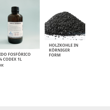
HOLZKOHLE IN
KÖRNIGER
IDO FOSFÓRICO
FORM
% CODEX 1L
90
€