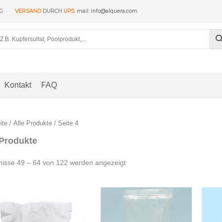
NG
VERSAND
DURCH
UPS
. mail: info@alquera.com
Kontakt
FAQ
ite
/
Alle Produkte
/ Seite 4
 Produkte
Nach
nisse 49 – 64 von 122 werden angezeigt
Beliebtheit
sortiert