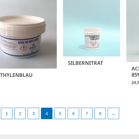
SILBERNITRAT
AC
85
THYLENBLAU
24,
1
2
3
4
5
6
7
8
→