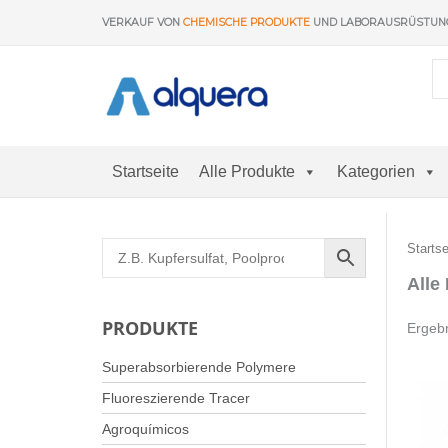
Zum
VERKAUF VON
CHEMISCHE PRODUKTE
UND LABORAUSRÜSTU
Inhalt
springen
Startseite
Alle Produkte
Kategorien
Startse
Alle
PRODUKTE
Ergeb
Superabsorbierende Polymere
Fluoreszierende Tracer
Agroquímicos