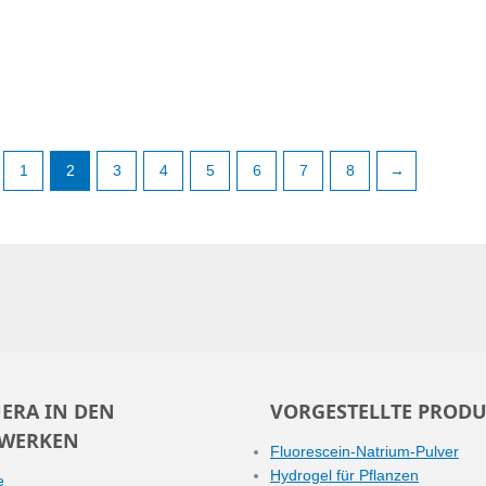
1
2
3
4
5
6
7
8
→
ERA IN DEN
VORGESTELLTE PRODU
WERKEN
Fluorescein-Natrium-Pulver
Hydrogel für Pflanzen
e