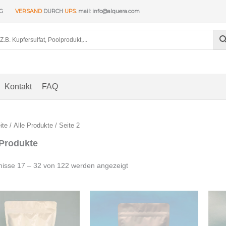
NG
VERSAND
DURCH
UPS
. mail: info@alquera.com
Kontakt
FAQ
ite
/
Alle Produkte
/ Seite 2
 Produkte
Nach
nisse 17 – 32 von 122 werden angezeigt
Beliebtheit
sortiert