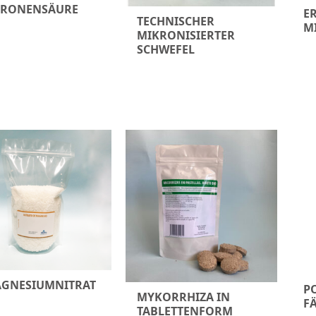
TRONENSÄURE
E
TECHNISCHER
M
MIKRONISIERTER
SCHWEFEL
GNESIUMNITRAT
P
MYKORRHIZA IN
F
TABLETTENFORM