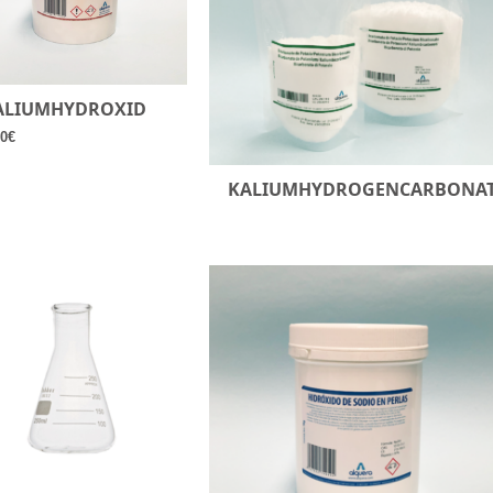
ALIUMHYDROXID
90
€
KALIUMHYDROGENCARBONA