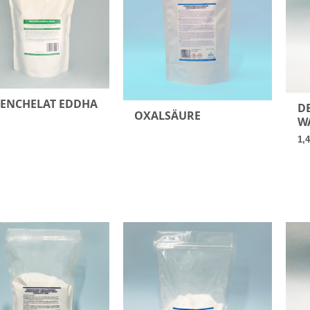
SENCHELAT EDDHA
DE
OXALSÄURE
W
1,