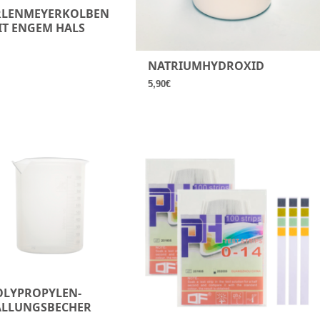
RLENMEYERKOLBEN
IT ENGEM HALS
NATRIUMHYDROXID
5,90
€
OLYPROPYLEN-
ÄLLUNGSBECHER