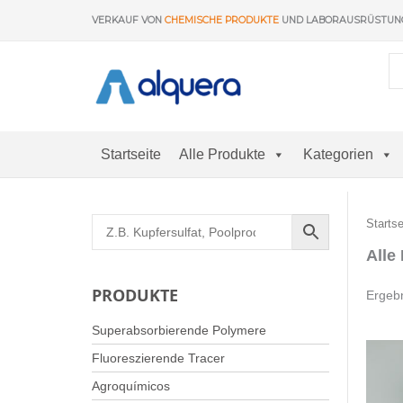
Zum
VERKAUF VON
CHEMISCHE PRODUKTE
UND LABORAUSRÜSTU
Inhalt
springen
Startseite
Alle Produkte
Kategorien
Startse
Alle
PRODUKTE
Ergeb
Superabsorbierende Polymere
Fluoreszierende Tracer
Agroquímicos