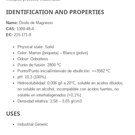
IDENTIFICATION AND PROPERTIES
Name:
Óxido de Magnesio
CAS:
1309-48-4
EC:
215-171-9
Physical state: Solid
Color: Marron (briqueta) – Blanco (polvo)
Odour: Odourless
Punto de fusión: 2800 ºC
Punto/Punto inicial/intervalo de ebullición: >=3582 ºC
pH: 10,3 (100%)
Hidrosolubilidad: 0,006 g/l a 20°C, soluble en ácidos diluidos,
no soluble en alcohol, incompatible con ácidos fuertes, no
soluble en interhalogenados (<0,1%)
Densidad relativa: 3,58 – 3,65 g/cm3
USES
Industrial Generic