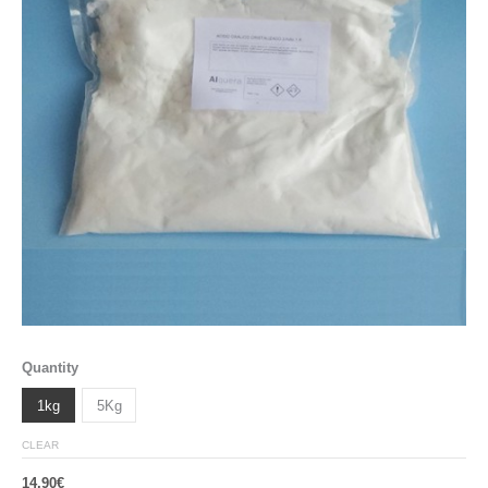
Quantity
1kg
5Kg
CLEAR
14,90
€