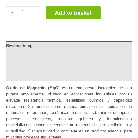
Óxido
-
+
Add to basket
de
Magnesio
quantity
Beschreibung
Documentation
Información adicional
Reviews (0)
Óxido de Magnesio (MgO)
es un compuesto inorgánico de alta
pureza ampliamente utilizado en aplicaciones industriales por su
elevada resistencia térmica, estabilidad química y capacidad
refractaria. Se emplea como materia prima en la fabricación de
materiales refractarios, cerámicas técnicas, tratamiento de aguas,
procesos metalúrgicos, industria química y formulaciones
especializadas donde se requiere un material de alto rendimiento y
durabilidad. Su versatilidad lo convierte en un producto esencial para
múltiples procesos industriales.