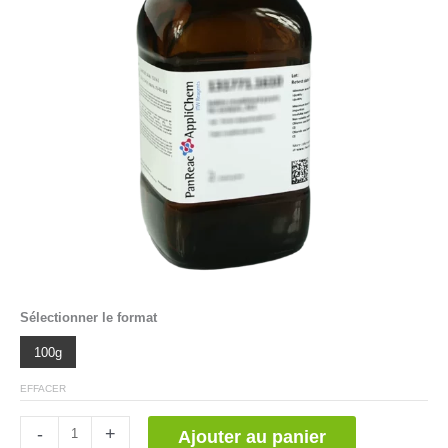
Sélectionner le format
100g
EFFACER
quantité
-
+
Ajouter au panier
de