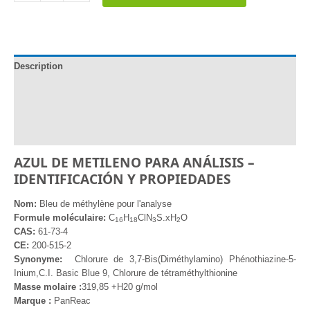
Azul
de
Metileno
para
Description
Análisis
(Panreac)
Documentation
Informations complémentaires
Avis (0)
AZUL DE METILENO PARA ANÁLISIS –
IDENTIFICACIÓN Y PROPIEDADES
Nom:
Bleu de méthylène pour l'analyse
Formule moléculaire:
C
H
ClN
S.xH
O
1
6
1
8
3
2
CAS:
61-73-4
CE:
200-515-2
Synonyme:
Chlorure de 3,7-Bis(Diméthylamino) Phénothiazine-5-
Inium,C.I. Basic Blue 9, Chlorure de tétraméthylthionine
Masse molaire :
319,85 +H20 g/mol
Marque :
PanReac