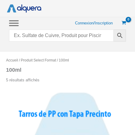
Aller
au
contenu
Connexion/Inscription
Accueil
/ Produit Select Format / 100ml
100ml
Trié
5 résultats affichés
par
popularité