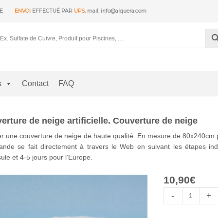
RE
ENVOI
EFFECTUÉ PAR
UPS
. mail: info@alquera.com
s
Contact
FAQ
erture de neige artificielle. Couverture de neige
r une couverture de neige de haute qualité. En mesure de 80x240cm 
de se fait directement à travers le Web en suivant les étapes indi
ule et 4-5 jours pour l'Europe.
10,90
€
quantité
-
+
de
Manta