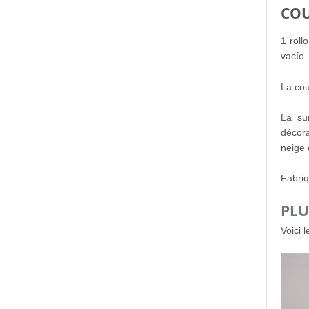
COU
1 roll
vacío.
La cou
La su
décora
neige 
Fabriq
PLU
Voici 