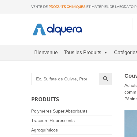
Aller
VENTE DE
PRODUITS CHIMIQUES
ET MATÉRIEL DE LABORATOI
au
contenu
Bienvenue
Tous les Produits
Catégorie
Couv
Achete
comman
PRODUITS
Pénins
Polymères Super Absorbants
Traceurs Fluorescents
Agroquímicos