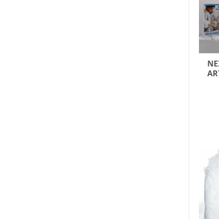
NE
AR