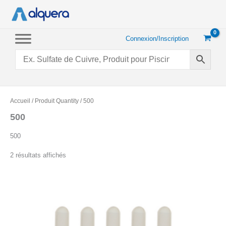
Aller
au
contenu
Connexion/Inscription
Accueil
/ Produit Quantity / 500
500
500
Trié
2 résultats affichés
par
popularité