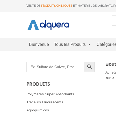
Aller
VENTE DE
PRODUITS CHIMIQUES
ET MATÉRIEL DE LABORATOI
au
contenu
Bienvenue
Tous les Produits
Catégorie
Bout
Achete
sur le
PRODUITS
Polymères Super Absorbants
Traceurs Fluorescents
Agroquímicos