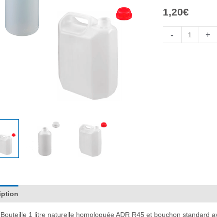
1,20
€
quantité
-
+
de
Botella
con
Tapón
(1L
o
5L)
iption
Informations complémentaires
Avis (0)
Bouteille 1 litre naturelle homologuée ADR R45 et bouchon standard a