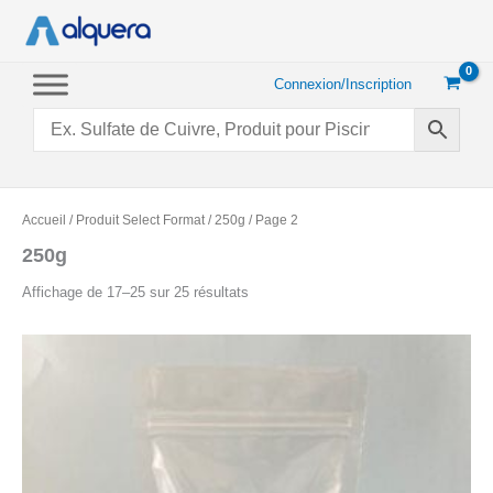
Aller
au
contenu
Connexion/Inscription
Accueil
/ Produit Select Format /
250g
/ Page 2
250g
Trié
Affichage de 17–25 sur 25 résultats
par
popularité