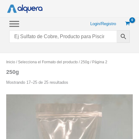
Ir
al
contenido
Login/Registro
Inicio
/ Selecciona el Formato del producto /
250g
/ Página 2
250g
Ordenado
Mostrando 17–25 de 25 resultados
por
popularidad