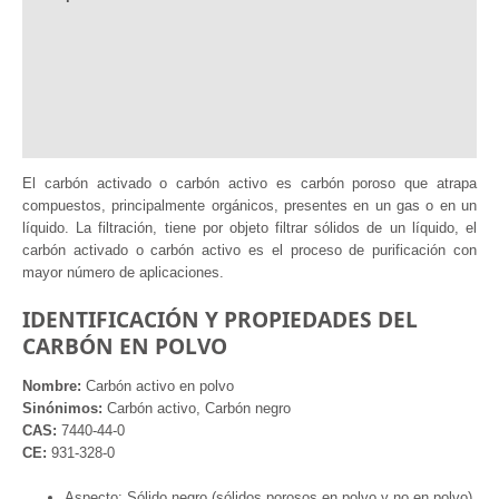
Información Adicional
Documentación
Información adicional
Valoraciones (1)
El carbón activado o carbón activo es carbón poroso que atrapa
compuestos, principalmente orgánicos, presentes en un gas o en un
líquido. La filtración, tiene por objeto filtrar sólidos de un líquido, el
carbón activado o carbón activo es el proceso de purificación con
mayor número de aplicaciones.
IDENTIFICACIÓN Y PROPIEDADES DEL
CARBÓN EN POLVO
Nombre:
Carbón activo en polvo
Sinónimos:
Carbón activo, Carbón negro
CAS:
7440-44-0
CE:
931-328-0
Aspecto: Sólido negro (sólidos porosos en polvo y no en polvo)