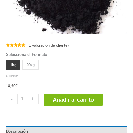
(
1
valoración de cliente)
Valorado
1
Selecciona el Formato
5.00
sobre
5 basado
en
1kg
20kg
puntuación
de cliente
LIMPIAR
18,90
€
Carbón
-
+
Añadir al carrito
Activo
en
Polvo
cantidad
Descripción