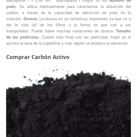
Mesoporos r ≈ 2-50 nm *Macroporos r mayor 50 nm
Número de
yodo.
Se utiliza habitualmente para caracterizar la adsorción del
carbón, a través de la capacidad de adsorción de yodo en la
solución.
Dureza.
La dureza es un factormuy importante ya que va a
dar la vida útil de los filtros y la forma en que van a ser
manipulados. Puede haber muchas variaciones de dureza.
Tamaño
de las partículas.
Cuanto más finas son las partículas mejor es el
acceso al área de la superficie y más rápido se produce la adsorción.
Comprar Carbón Activo