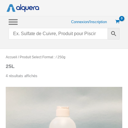
Aller
au
contenu
Connexion/Inscription
Accueil
/ Produit Select Format : / 250g
25L
Trié
4 résultats affichés
par
popularité